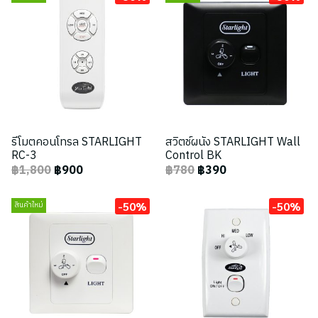
รีโมตคอนโทรล STARLIGHT
สวิตช์ผนัง STARLIGHT Wall
RC-3
Control BK
฿1,800
฿900
฿780
฿390
-50%
-50%
สินค้าใหม่