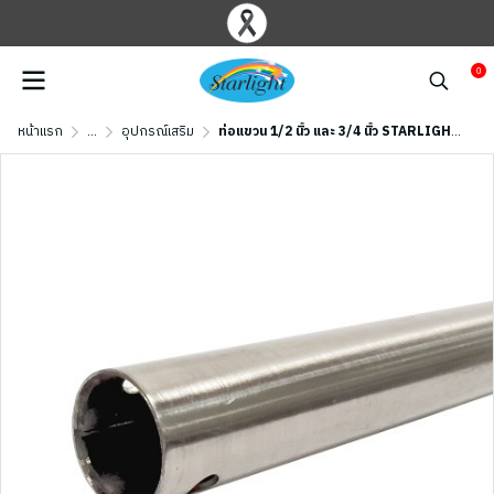
0
หน้าแรก
...
อุปกรณ์เสริม
ท่อแขวน 1/2 นิ้ว และ 3/4 นิ้ว STARLIGHT รุ่น DOWNROD-ST สีเงิน