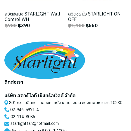
สวิตช์ผนัง STARLIGHT Wall
สวิตช์ผนัง STARLIGHT ON-
Control WH
OFF
฿780
฿390
฿1,100
฿550
ติดต่อเรา
บริษัท สตาร์ไลท์ เซ็นทรัลเวิลด์ จำกัด
801 ถ.รามอินทรา แขวงท่าแร้ง เขตบางเขน กรุงเทพมหานคร 10230
02-946-5971
-4
02-114-8086
starlightfan@hotmail.com
จันทร์ - เสาร์ เวลา 8.00 - 17.00 น.