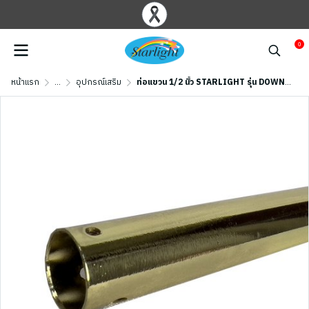
0
หน้าแรก
...
อุปกรณ์เสริม
ท่อแขวน 1/2 นิ้ว STARLIGHT รุ่น DOWNROD-PB สีทอง