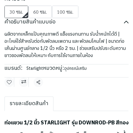
30 ซม.
60 ซม.
100 ซม.
คำอธิบายสินค้าแบบย่อ
ผลิตจากเหล็กแป๊บคุณภาพดี แข็งแรงทนทาน รับน้ำหนักได้ดี |
อะไหล่ใช้สำหรับต่อกับพัดลมเพดาน และพัดลมโคมไฟ | ขนาดท่อ
เส้นผ่านศูนย์กลาง 1/2 นิ้ว หรือ 2 ซม. | ช่วยเสริมปรับระดับความ
ยาวของพัดลมให้เหมาะกับการใช้งานภายในห้อง
แบรนด์:
หมวดหมู่:
Starlight
อุปกรณ์เสริม
แชร์
รายละเอียดสินค้า
ท่อแขวน 1/2 นิ้ว STARLIGHT รุ่น DOWNROD-PB สีทอง