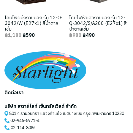
โคมไฟผนังภายนอก รุ่น 12-O-
โคมไฟหัวเสาภายนอก รุ่น 12-
3042/W (E27x1) สีน้ำตาล
O-3042/S/A200 (E27x1) สี
เข้ม
น้ำตาลเข้ม
฿1,180
฿590
฿980
฿490
ติดต่อเรา
บริษัท สตาร์ไลท์ เซ็นทรัลเวิลด์ จำกัด
801 ถ.รามอินทรา แขวงท่าแร้ง เขตบางเขน กรุงเทพมหานคร 10230
02-946-5971
-4
02-114-8086