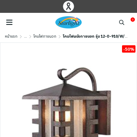
0
หน้าแรก
...
โคมไฟภายนอก
โคมไฟผนังภายนอก รุ่น 12-O-910/W/GD (E27x1) สีน้ำตาลเข้ม
-50%