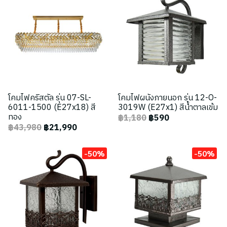
โคมไฟคริสตัล รุ่น 07-SL-
โคมไฟผนังภายนอก รุ่น 12-O-
6011-1500 (E27x18) สี
3019W (E27x1) สีน้ำตาลเข้ม
ทอง
฿1,180
฿590
฿43,980
฿21,990
-50%
-50%