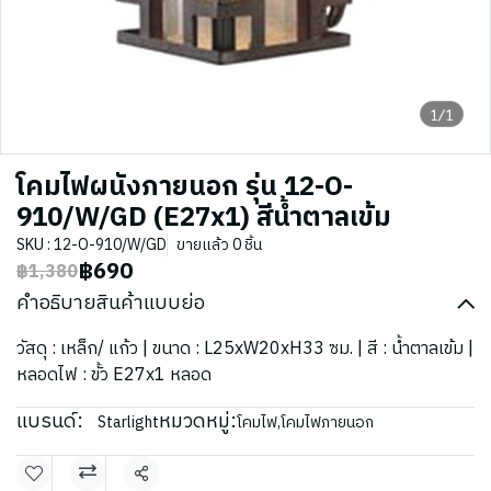
1/1
โคมไฟผนังภายนอก รุ่น 12-O-
910/W/GD (E27x1) สีน้ำตาลเข้ม
SKU : 12-O-910/W/GD
ขายแล้ว 0 ชิ้น
฿690
฿1,380
คำอธิบายสินค้าแบบย่อ
วัสดุ : เหล็ก/ แก้ว | ขนาด : L25xW20xH33 ซม. | สี : น้ำตาลเข้ม |
หลอดไฟ : ขั้ว E27x1 หลอด
แบรนด์:
หมวดหมู่:
Starlight
โคมไฟ
,
โคมไฟภายนอก
แชร์