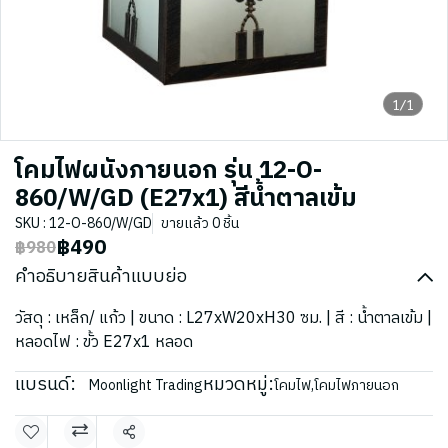
1/1
โคมไฟผนังภายนอก รุ่น 12-O-
860/W/GD (E27x1) สีน้ำตาลเข้ม
SKU : 12-O-860/W/GD
ขายแล้ว 0 ชิ้น
฿490
฿980
คำอธิบายสินค้าแบบย่อ
วัสดุ : เหล็ก/ แก้ว | ขนาด : L27xW20xH30 ซม. | สี : น้ำตาลเข้ม |
หลอดไฟ : ขั้ว E27x1 หลอด
แบรนด์:
หมวดหมู่:
Moonlight Trading
โคมไฟ
,
โคมไฟภายนอก
แชร์