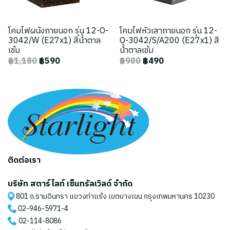
โคมไฟผนังภายนอก รุ่น 12-O-
โคมไฟหัวเสาภายนอก รุ่น 12-
3042/W (E27x1) สีน้ำตาล
O-3042/S/A200 (E27x1) สี
เข้ม
น้ำตาลเข้ม
฿1,180
฿590
฿980
฿490
ติดต่อเรา
บริษัท สตาร์ไลท์ เซ็นทรัลเวิลด์ จำกัด
801 ถ.รามอินทรา แขวงท่าแร้ง เขตบางเขน กรุงเทพมหานคร 10230
02-946-5971
-4
02-114-8086