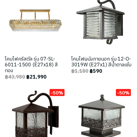
โคมไฟคริสตัล รุ่น 07-SL-
โคมไฟผนังภายนอก รุ่น 12-O-
6011-1500 (E27x18) สี
3019W (E27x1) สีน้ำตาลเข้ม
ทอง
฿1,180
฿590
฿43,980
฿21,990
-50%
-50%