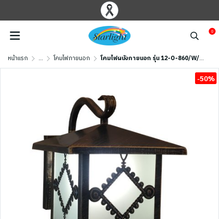
0
หน้าแรก
...
โคมไฟภายนอก
โคมไฟผนังภายนอก รุ่น 12-O-860/W/GD (E27x1) สีน้ำตาลเข้ม
-50%