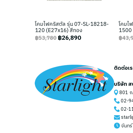
โคมไฟคริสตัล รุ่น 07-SL-18218-
โคมไฟ
120 (E27x16) สีทอง
1500 
฿26,890
฿53,780
฿43,
ติดต่อเ
บริษัท ส
801 ถ.
02-9
02-1
starl
จันทร์