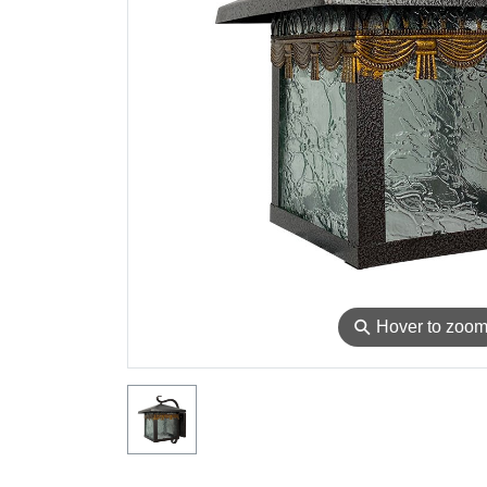
⚲
Hover to zoo