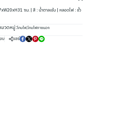
L27xW20xH31 ซม. | สี : น้ำตาลเข้ม | หลอดไฟ : ขั้ว
หมวดหมู่:
โคมไฟ
,
โคมไฟภายนอก
ียบ
แชร์