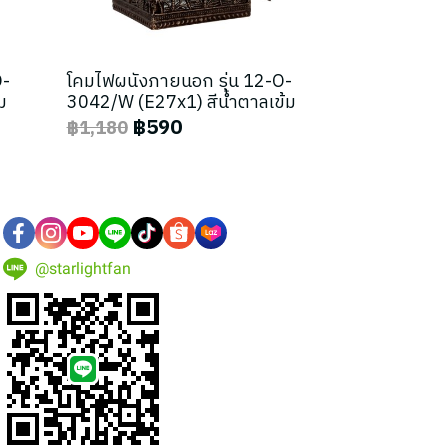
O-
โคมไฟผนังภายนอก รุ่น 12-O-
ม
3042/W (E27x1) สีน้ำตาลเข้ม
฿590
฿1,180
@starlightfan