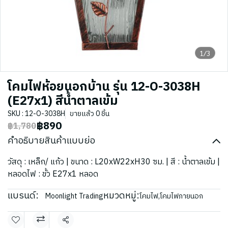
1/3
โคมไฟห้อยนอกบ้าน รุ่น 12-O-3038H
(E27x1) สีน้ำตาลเข้ม
SKU : 12-O-3038H
ขายแล้ว 0 ชิ้น
฿890
฿1,780
คำอธิบายสินค้าแบบย่อ
วัสดุ : เหล็ก/ แก้ว | ขนาด : L20xW22xH30 ซม. | สี : น้ำตาลเข้ม |
หลอดไฟ : ขั้ว E27x1 หลอด
แบรนด์:
หมวดหมู่:
Moonlight Trading
โคมไฟ
,
โคมไฟภายนอก
แชร์