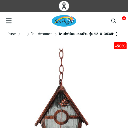
0
หน้าแรก
...
โคมไฟภายนอก
โคมไฟห้อยนอกบ้าน รุ่น 12-O-3038H (E27x1) สีน้ำตาลเข้ม
-50%