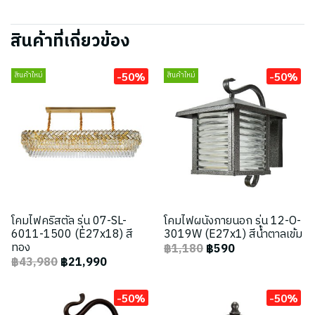
สินค้าที่เกี่ยวข้อง
-50%
-50%
สินค้าใหม่
สินค้าใหม่
โคมไฟคริสตัล รุ่น 07-SL-
โคมไฟผนังภายนอก รุ่น 12-O-
6011-1500 (E27x18) สี
3019W (E27x1) สีน้ำตาลเข้ม
ทอง
฿1,180
฿590
฿43,980
฿21,990
-50%
-50%