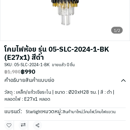
1/2
โคมไฟห้อย รุ่น 05-SLC-2024-1-BK
(E27x1) สีดำ
SKU : 05-SLC-2024-1-BK
ขายแล้ว 0 ชิ้น
฿990
฿1,980
คำอธิบายสินค้าแบบย่อ
วัสดุ : เหล็ก/แก้วเจียระไน | ขนาด : Ø20xH28 ซม. | สี : ดำ |
หลอดไฟ : E27x1 หลอด
แบรนด์:
หมวดหมู่:
Starlight
สินค้ามาใหม่
,
โคมไฟ
,
โคมไฟแขวน
แชร์