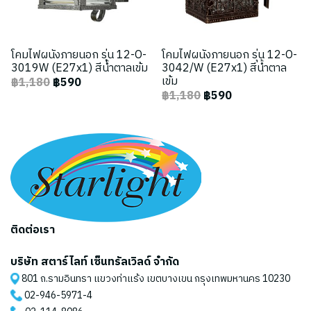
โคมไฟผนังภายนอก รุ่น 12-O-
โคมไฟผนังภายนอก รุ่น 12-O-
3019W (E27x1) สีน้ำตาลเข้ม
3042/W (E27x1) สีน้ำตาล
เข้ม
฿1,180
฿590
฿1,180
฿590
ติดต่อเรา
บริษัท สตาร์ไลท์ เซ็นทรัลเวิลด์ จำกัด
801 ถ.รามอินทรา แขวงท่าแร้ง เขตบางเขน กรุงเทพมหานคร 10230
02-946-5971
-4