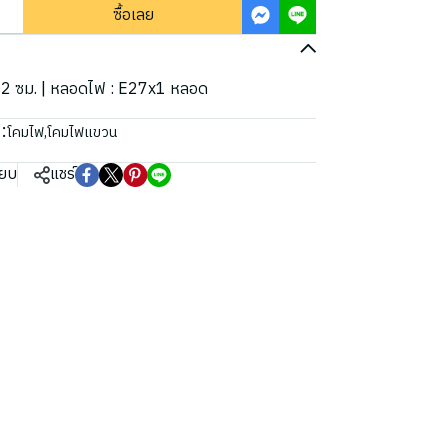
ซื้อเลย
H22 ซม. | หลอดไฟ : E27x1 หลอด
:
โคมไฟ
,
โคมไฟแขวน
ียบ
แชร์