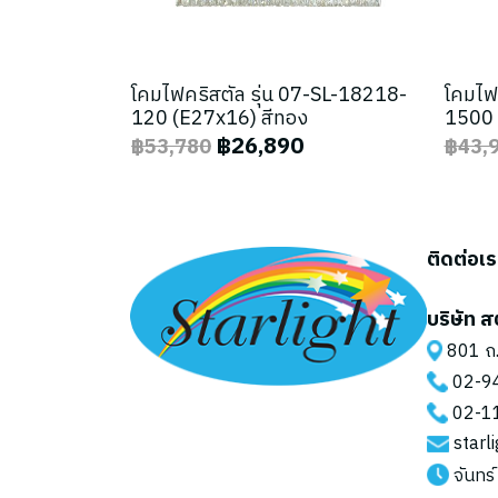
โคมไฟคริสตัล รุ่น 07-SL-18218-
โคมไฟ
120 (E27x16) สีทอง
1500 
฿26,890
฿53,780
฿43,
ติดต่อเ
บริษัท ส
801 ถ.
02-9
02-1
starl
จันทร์