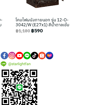
O-
โคมไฟผนังภายนอก รุ่น 12-O-
ม
3042/W (E27x1) สีน้ำตาลเข้ม
฿590
฿1,180
@starlightfan