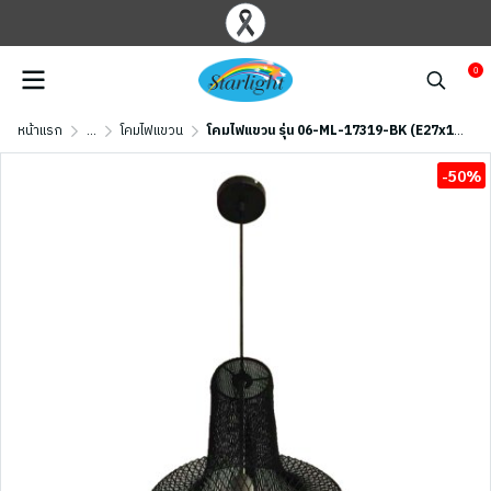
0
หน้าแรก
...
โคมไฟแขวน
โคมไฟแขวน รุ่น 06-ML-17319-BK (E27x1) สีดำด้าน
-50%