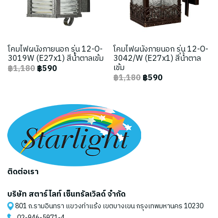
โคมไฟผนังภายนอก รุ่น 12-O-
โคมไฟผนังภายนอก รุ่น 12-O-
3019W (E27x1) สีน้ำตาลเข้ม
3042/W (E27x1) สีน้ำตาล
เข้ม
฿1,180
฿590
฿1,180
฿590
ติดต่อเรา
บริษัท สตาร์ไลท์ เซ็นทรัลเวิลด์ จำกัด
801 ถ.รามอินทรา แขวงท่าแร้ง เขตบางเขน กรุงเทพมหานคร 10230
02-946-5971
-4