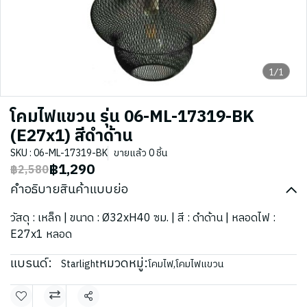
1/1
โคมไฟแขวน รุ่น 06-ML-17319-BK
(E27x1) สีดำด้าน
SKU : 06-ML-17319-BK
ขายแล้ว 0 ชิ้น
฿1,290
฿2,580
คำอธิบายสินค้าแบบย่อ
วัสดุ : เหล็ก | ขนาด : Ø32xH40 ซม. | สี : ดำด้าน | หลอดไฟ :
E27x1 หลอด
แบรนด์:
หมวดหมู่:
Starlight
โคมไฟ
,
โคมไฟแขวน
แชร์