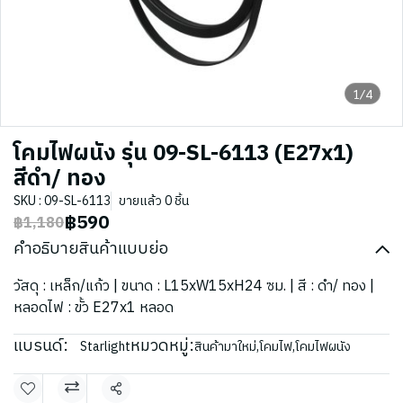
1/4
โคมไฟผนัง รุ่น 09-SL-6113 (E27x1)
สีดำ/ ทอง
SKU : 09-SL-6113
ขายแล้ว 0 ชิ้น
฿590
฿1,180
คำอธิบายสินค้าแบบย่อ
วัสดุ : เหล็ก/แก้ว | ขนาด : L15xW15xH24 ซม. | สี : ดำ/ ทอง |
หลอดไฟ : ขั้ว E27x1 หลอด
แบรนด์:
หมวดหมู่:
Starlight
สินค้ามาใหม่
,
โคมไฟ
,
โคมไฟผนัง
แชร์