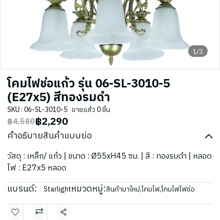
1/3
โคมไฟช่อแก้ว รุ่น 06-SL-3010-5
(E27x5) สีทองรมดำ
SKU : 06-SL-3010-5
ขายแล้ว 0 ชิ้น
฿2,290
฿4,580
คำอธิบายสินค้าแบบย่อ
วัสดุ : เหล็ก/ แก้ว | ขนาด : Ø55xH45 ซม. | สี : ทองรมดำ | หลอด
ไฟ : E27x5 หลอด
แบรนด์:
หมวดหมู่:
Starlight
สินค้ามาใหม่
,
โคมไฟ
,
โคมไฟไฟช่อ
แชร์