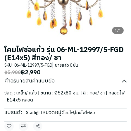
1/1
โคมไฟช่อแก้ว รุ่น 06-ML-12997/5-FGD
(E14x5) สีทอง/ ชา
SKU : 06-ML-12997/5-FGD
ขายแล้ว 0 ชิ้น
฿2,990
฿5,980
คำอธิบายสินค้าแบบย่อ
วัสดุ : เหล็ก/ แก้ว | ขนาด : Ø52x80 ซม. | สี : ทอง/ ชา | หลอดไฟ
: E14x5 หลอด
แบรนด์:
หมวดหมู่:
Starlight
โคมไฟ
,
โคมไฟไฟช่อ
แชร์