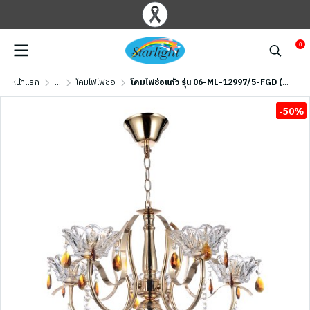
0
หน้าแรก
...
โคมไฟไฟช่อ
โคมไฟช่อแก้ว รุ่น 06-ML-12997/5-FGD (E14x5) สีทอง/ ชา
-50%