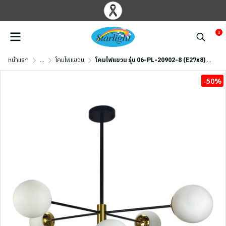
0
หน้าแรก
...
โคมไฟแขวน
โคมไฟแขวน รุ่น 06-PL-20902-8 (E27x8) สีดำ/ขาว
-50%