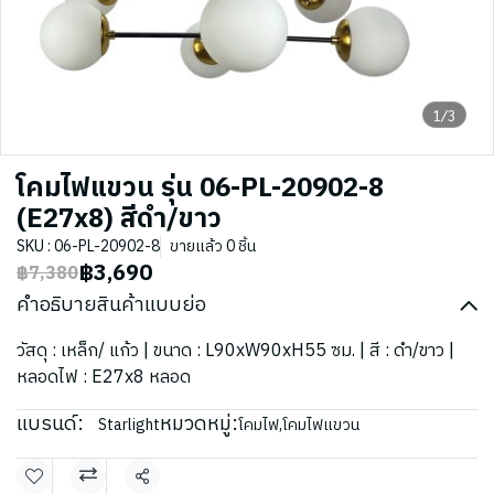
1/3
โคมไฟแขวน รุ่น 06-PL-20902-8
(E27x8) สีดำ/ขาว
SKU : 06-PL-20902-8
ขายแล้ว 0 ชิ้น
฿3,690
฿7,380
คำอธิบายสินค้าแบบย่อ
วัสดุ : เหล็ก/ แก้ว | ขนาด : L90xW90xH55 ซม. | สี : ดำ/ขาว |
หลอดไฟ : E27x8 หลอด
แบรนด์:
หมวดหมู่:
Starlight
โคมไฟ
,
โคมไฟแขวน
แชร์