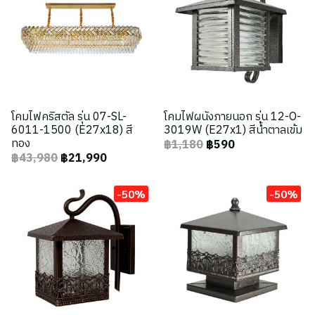
โคมไฟคริสตัล รุ่น 07-SL-
โคมไฟผนังภายนอก รุ่น 12-O-
6011-1500 (E27x18) สี
3019W (E27x1) สีน้ำตาลเข้ม
ทอง
฿1,180
฿590
฿43,980
฿21,990
-50%
-50%