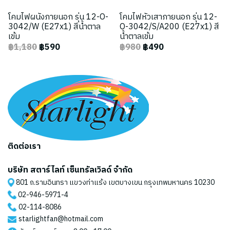
โคมไฟผนังภายนอก รุ่น 12-O-
โคมไฟหัวเสาภายนอก รุ่น 12-
3042/W (E27x1) สีน้ำตาล
O-3042/S/A200 (E27x1) สี
เข้ม
น้ำตาลเข้ม
฿1,180
฿590
฿980
฿490
ติดต่อเรา
บริษัท สตาร์ไลท์ เซ็นทรัลเวิลด์ จำกัด
801 ถ.รามอินทรา แขวงท่าแร้ง เขตบางเขน กรุงเทพมหานคร 10230
02-946-5971
-4
02-114-8086
starlightfan@hotmail.com