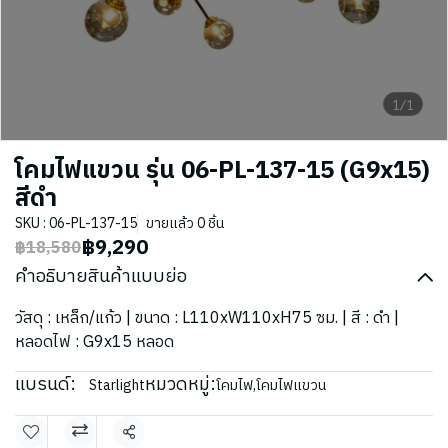
1/1
โคมไฟแขวน รุ่น 06-PL-137-15 (G9x15)
สีดำ
SKU : 06-PL-137-15
ขายแล้ว 0 ชิ้น
฿9,290
฿18,580
คำอธิบายสินค้าแบบย่อ
วัสดุ : เหล็ก/แก้ว | ขนาด : L110xW110xH75 ซม. | สี : ดำ |
หลอดไฟ : G9x15 หลอด
แบรนด์:
หมวดหมู่:
Starlight
โคมไฟ
,
โคมไฟแขวน
แชร์