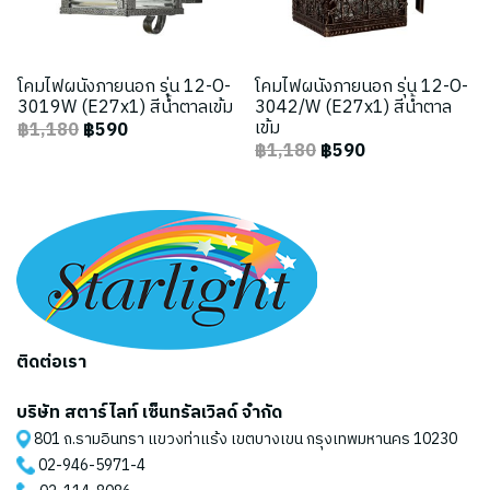
โคมไฟผนังภายนอก รุ่น 12-O-
โคมไฟผนังภายนอก รุ่น 12-O-
3019W (E27x1) สีน้ำตาลเข้ม
3042/W (E27x1) สีน้ำตาล
เข้ม
฿1,180
฿590
฿1,180
฿590
ติดต่อเรา
บริษัท สตาร์ไลท์ เซ็นทรัลเวิลด์ จำกัด
801 ถ.รามอินทรา แขวงท่าแร้ง เขตบางเขน กรุงเทพมหานคร 10230
02-946-5971
-4