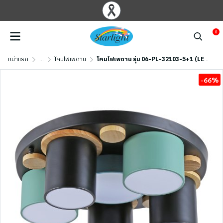
0
หน้าแรก
...
โคมไฟเพดาน
โคมไฟเพดาน รุ่น 06-PL-32103-5+1 (LED 108W) สีดำ/เขียว/ฟ้า
-66%