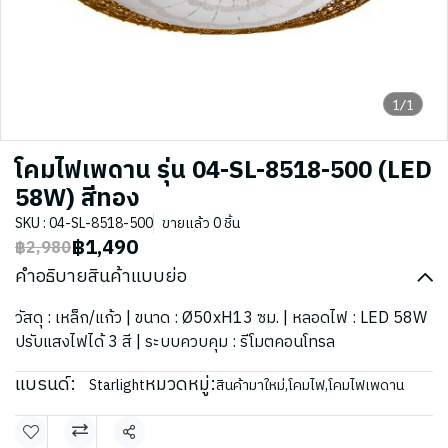
1/1
โคมไฟเพดาน รุ่น 04-SL-8518-500 (LED
58W) สีทอง
SKU : 04-SL-8518-500
ขายแล้ว 0 ชิ้น
฿1,490
฿2,980
คำอธิบายสินค้าแบบย่อ
วัสดุ : เหล็ก/แก้ว | ขนาด : Ø50xH13 ซม. | หลอดไฟ : LED 58W
ปรับแสงไฟได้ 3 สี | ระบบควบคุม : รีโมตคอนโทรล
แบรนด์:
หมวดหมู่:
Starlight
สินค้ามาใหม่
,
โคมไฟ
,
โคมไฟเพดาน
แชร์