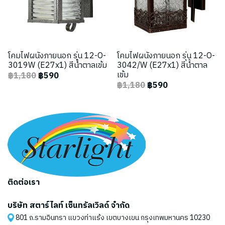
โคมไฟผนังภายนอก รุ่น 12-O-
โคมไฟผนังภายนอก รุ่น 12-O-
3019W (E27x1) สีน้ำตาลเข้ม
3042/W (E27x1) สีน้ำตาล
เข้ม
฿1,180
฿590
฿1,180
฿590
ติดต่อเรา
บริษัท สตาร์ไลท์ เซ็นทรัลเวิลด์ จำกัด
801 ถ.รามอินทรา แขวงท่าแร้ง เขตบางเขน กรุงเทพมหานคร 10230