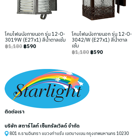
โคมไฟผนังภายนอก รุ่น 12-O-
โคมไฟผนังภายนอก รุ่น 12-O-
3019W (E27x1) สีน้ำตาลเข้ม
3042/W (E27x1) สีน้ำตาล
เข้ม
฿1,180
฿590
฿1,180
฿590
ติดต่อเรา
บริษัท สตาร์ไลท์ เซ็นทรัลเวิลด์ จำกัด
801 ถ.รามอินทรา แขวงท่าแร้ง เขตบางเขน กรุงเทพมหานคร 10230