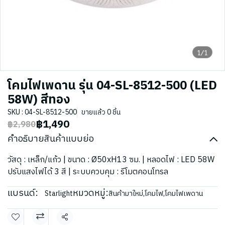
1/1
โคมไฟเพดาน รุ่น 04-SL-8512-500 (LED
58W) สีทอง
SKU : 04-SL-8512-500
ขายแล้ว 0 ชิ้น
฿1,490
฿2,980
คำอธิบายสินค้าแบบย่อ
วัสดุ : เหล็ก/แก้ว | ขนาด : Ø50xH13 ซม. | หลอดไฟ : LED 58W
ปรับแสงไฟได้ 3 สี | ระบบควบคุม : รีโมตคอนโทรล
แบรนด์:
หมวดหมู่:
Starlight
สินค้ามาใหม่
,
โคมไฟ
,
โคมไฟเพดาน
แชร์