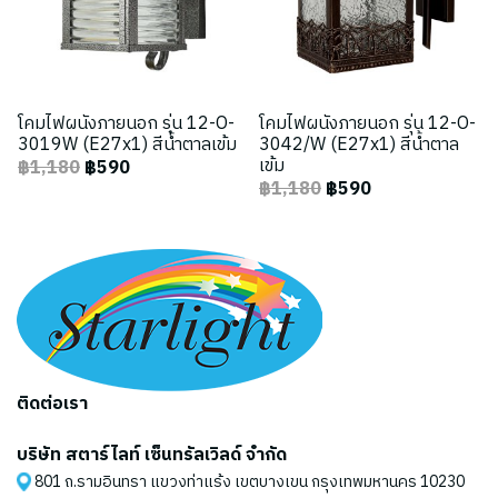
โคมไฟผนังภายนอก รุ่น 12-O-
โคมไฟผนังภายนอก รุ่น 12-O-
3019W (E27x1) สีน้ำตาลเข้ม
3042/W (E27x1) สีน้ำตาล
เข้ม
฿1,180
฿590
฿1,180
฿590
ติดต่อเรา
บริษัท สตาร์ไลท์ เซ็นทรัลเวิลด์ จำกัด
801 ถ.รามอินทรา แขวงท่าแร้ง เขตบางเขน กรุงเทพมหานคร 10230