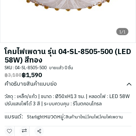
1/1
โคมไฟเพดาน รุ่น 04-SL-8505-500 (LED
58W) สีทอง
SKU : 04-SL-8505-500
ขายแล้ว 0 ชิ้น
฿1,590
฿3,180
คำอธิบายสินค้าแบบย่อ
วัสดุ : เหล็ก/แก้ว | ขนาด : Ø50xH13 ซม. | หลอดไฟ : LED 58W
ปรับแสงไฟได้ 3 สี | ระบบควบคุม : รีโมตคอนโทรล
แบรนด์:
หมวดหมู่:
Starlight
สินค้ามาใหม่
,
โคมไฟ
,
โคมไฟเพดาน
แชร์