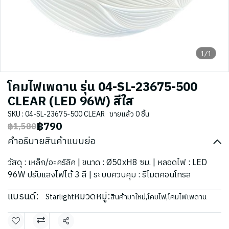
1/1
โคมไฟเพดาน รุ่น 04-SL-23675-500
CLEAR (LED 96W) สีใส
SKU : 04-SL-23675-500 CLEAR
ขายแล้ว 0 ชิ้น
฿790
฿1,580
คำอธิบายสินค้าแบบย่อ
วัสดุ : เหล็ก/อะคริลิค | ขนาด : Ø50xH8 ซม. | หลอดไฟ : LED
96W ปรับแสงไฟได้ 3 สี | ระบบควบคุม : รีโมตคอนโทรล
แบรนด์:
หมวดหมู่:
Starlight
สินค้ามาใหม่
,
โคมไฟ
,
โคมไฟเพดาน
แชร์