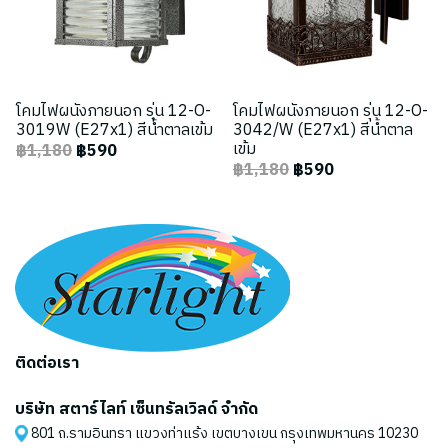
โคมไฟผนังภายนอก รุ่น 12-O-
โคมไฟผนังภายนอก รุ่น 12-O-
3019W (E27x1) สีน้ำตาลเข้ม
3042/W (E27x1) สีน้ำตาล
เข้ม
฿1,180
฿590
฿1,180
฿590
ติดต่อเรา
บริษัท สตาร์ไลท์ เซ็นทรัลเวิลด์ จำกัด
801 ถ.รามอินทรา แขวงท่าแร้ง เขตบางเขน กรุงเทพมหานคร 10230