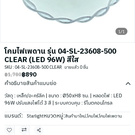
1/1
โคมไฟเพดาน รุ่น 04-SL-23608-500
CLEAR (LED 96W) สีใส
SKU : 04-SL-23608-500 CLEAR
ขายแล้ว 0 ชิ้น
฿890
฿1,780
คำอธิบายสินค้าแบบย่อ
วัสดุ : เหล็ก/อะคริลิค | ขนาด : Ø50xH8 ซม. | หลอดไฟ : LED
96W ปรับแสงไฟได้ 3 สี | ระบบควบคุม : รีโมตคอนโทรล
แบรนด์:
หมวดหมู่:
Starlight
สินค้ามาใหม่
,
โคมไฟ
,
โคมไฟเพดาน
แชร์