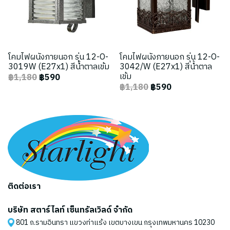
โคมไฟผนังภายนอก รุ่น 12-O-
โคมไฟผนังภายนอก รุ่น 12-O-
3019W (E27x1) สีน้ำตาลเข้ม
3042/W (E27x1) สีน้ำตาล
เข้ม
฿1,180
฿590
฿1,180
฿590
ติดต่อเรา
บริษัท สตาร์ไลท์ เซ็นทรัลเวิลด์ จำกัด
801 ถ.รามอินทรา แขวงท่าแร้ง เขตบางเขน กรุงเทพมหานคร 10230