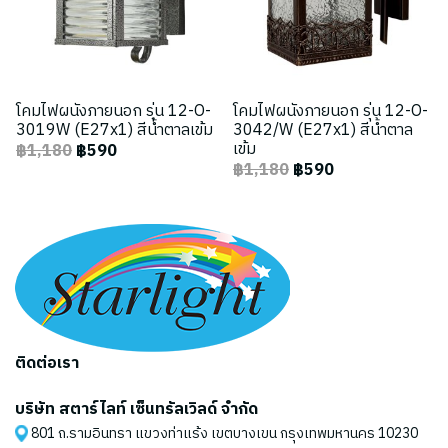
โคมไฟผนังภายนอก รุ่น 12-O-
โคมไฟผนังภายนอก รุ่น 12-O-
3019W (E27x1) สีน้ำตาลเข้ม
3042/W (E27x1) สีน้ำตาล
เข้ม
฿1,180
฿590
฿1,180
฿590
ติดต่อเรา
บริษัท สตาร์ไลท์ เซ็นทรัลเวิลด์ จำกัด
801 ถ.รามอินทรา แขวงท่าแร้ง เขตบางเขน กรุงเทพมหานคร 10230