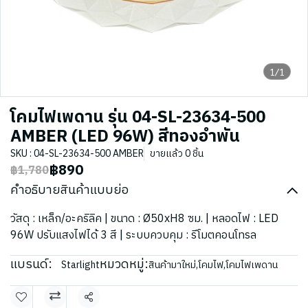
1/1
โคมไฟเพดาน รุ่น 04-SL-23634-500
AMBER (LED 96W) สีทองอำพัน
SKU : 04-SL-23634-500 AMBER
ขายแล้ว 0 ชิ้น
฿890
฿1,780
คำอธิบายสินค้าแบบย่อ
วัสดุ : เหล็ก/อะคริลิค | ขนาด : Ø50xH8 ซม. | หลอดไฟ : LED
96W ปรับแสงไฟได้ 3 สี | ระบบควบคุม : รีโมตคอนโทรล
แบรนด์:
หมวดหมู่:
Starlight
สินค้ามาใหม่
,
โคมไฟ
,
โคมไฟเพดาน
แชร์