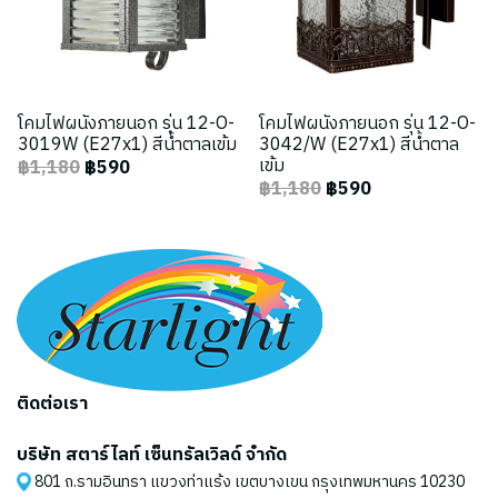
โคมไฟผนังภายนอก รุ่น 12-O-
โคมไฟผนังภายนอก รุ่น 12-O-
3019W (E27x1) สีน้ำตาลเข้ม
3042/W (E27x1) สีน้ำตาล
เข้ม
฿1,180
฿590
฿1,180
฿590
ติดต่อเรา
บริษัท สตาร์ไลท์ เซ็นทรัลเวิลด์ จำกัด
801 ถ.รามอินทรา แขวงท่าแร้ง เขตบางเขน กรุงเทพมหานคร 10230