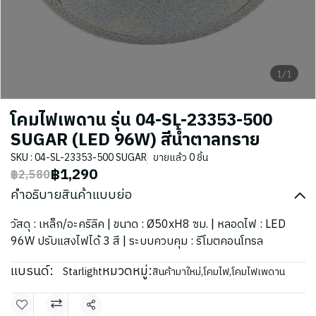
1/1
โคมไฟเพดาน รุ่น 04-SL-23353-500
SUGAR (LED 96W) สีน้ำตาลทราย
SKU : 04-SL-23353-500 SUGAR
ขายแล้ว 0 ชิ้น
฿1,290
฿2,580
คำอธิบายสินค้าแบบย่อ
วัสดุ : เหล็ก/อะคริลิค | ขนาด : Ø50xH8 ซม. | หลอดไฟ : LED
96W ปรับแสงไฟได้ 3 สี | ระบบควบคุม : รีโมตคอนโทรล
แบรนด์:
หมวดหมู่:
Starlight
สินค้ามาใหม่
,
โคมไฟ
,
โคมไฟเพดาน
แชร์