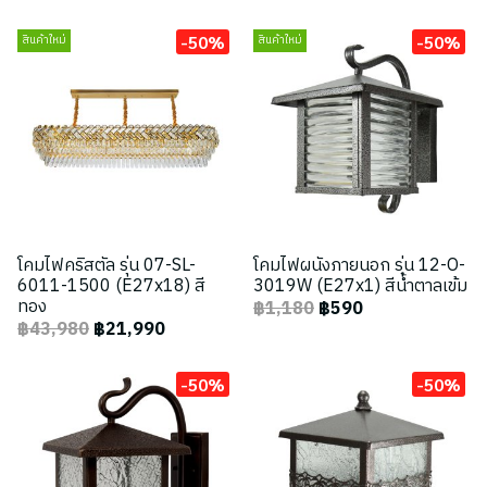
-50%
-50%
สินค้าใหม่
สินค้าใหม่
โคมไฟคริสตัล รุ่น 07-SL-
โคมไฟผนังภายนอก รุ่น 12-O-
6011-1500 (E27x18) สี
3019W (E27x1) สีน้ำตาลเข้ม
ทอง
฿1,180
฿590
฿43,980
฿21,990
-50%
-50%