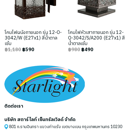
โคมไฟผนังภายนอก รุ่น 12-O-
โคมไฟหัวเสาภายนอก รุ่น 12-
3042/W (E27x1) สีน้ำตาล
O-3042/S/A200 (E27x1) สี
เข้ม
น้ำตาลเข้ม
฿1,180
฿590
฿980
฿490
ติดต่อเรา
บริษัท สตาร์ไลท์ เซ็นทรัลเวิลด์ จำกัด
801 ถ.รามอินทรา แขวงท่าแร้ง เขตบางเขน กรุงเทพมหานคร 10230