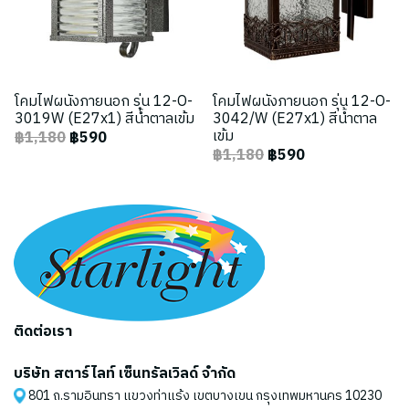
โคมไฟผนังภายนอก รุ่น 12-O-
โคมไฟผนังภายนอก รุ่น 12-O-
3019W (E27x1) สีน้ำตาลเข้ม
3042/W (E27x1) สีน้ำตาล
เข้ม
฿1,180
฿590
฿1,180
฿590
ติดต่อเรา
บริษัท สตาร์ไลท์ เซ็นทรัลเวิลด์ จำกัด
801 ถ.รามอินทรา แขวงท่าแร้ง เขตบางเขน กรุงเทพมหานคร 10230