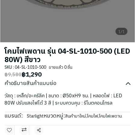
1/1
โคมไฟเพดาน รุ่น 04-SL-1010-500 (LED
80W) สีขาว
SKU : 04-SL-1010-500
ขายแล้ว 0 ชิ้น
฿1,290
฿9,580
คำอธิบายสินค้าแบบย่อ
วัสดุ : เหล็ก/อะคริลิค | ขนาด : Ø50xH9 ซม. | หลอดไฟ : LED
80W ปรับแสงไฟได้ 3 สี | ระบบควบคุม : รีโมตคอนโทรล
แบรนด์:
หมวดหมู่:
Starlight
สินค้ามาใหม่
,
โคมไฟ
,
โคมไฟเพดาน
แชร์