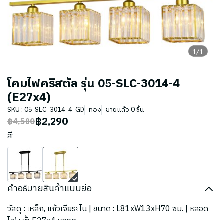
1/1
โคมไฟคริสตัล รุ่น 05-SLC-3014-4
(E27x4)
SKU : 05-SLC-3014-4-GD
ทอง
ขายแล้ว 0 ชิ้น
฿2,290
฿4,580
สี
คำอธิบายสินค้าแบบย่อ
วัสดุ : เหล็ก, แก้วเจียระไน | ขนาด : L81xW13xH70 ซม. | หลอด