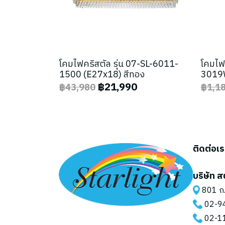
โคมไฟคริสตัล รุ่น 07-SL-6011-
โคมไฟ
1500 (E27x18) สีทอง
3019W
฿21,990
฿43,980
฿1,1
ติดต่อเ
บริษัท ส
801 ถ.
02-9
02-1