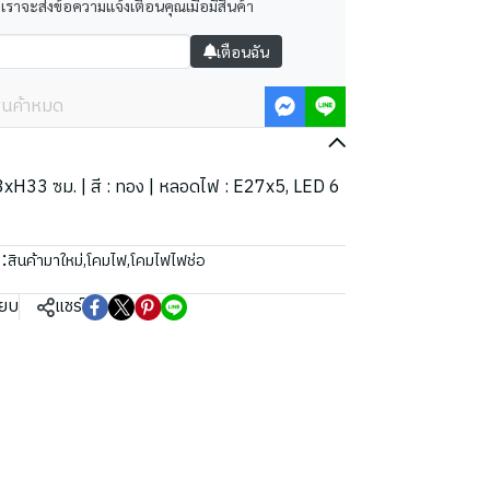
 เราจะส่งข้อความแจ้งเตือนคุณเมื่อมีสินค้า
เตือนฉัน
ินค้าหมด
Ø63xH33 ซม. | สี : ทอง | หลอดไฟ : E27x5, LED 6
:
สินค้ามาใหม่
,
โคมไฟ
,
โคมไฟไฟช่อ
ียบ
แชร์