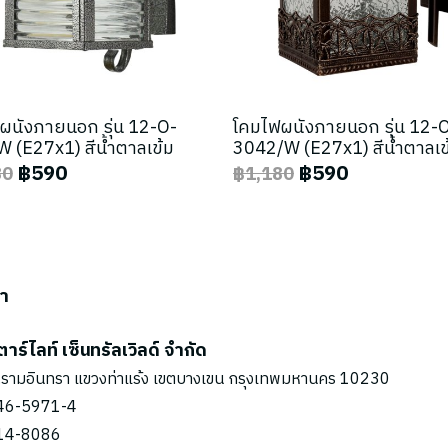
ผนังภายนอก รุ่น 12-O-
โคมไฟผนังภายนอก รุ่น 12-
 (E27x1) สีน้ำตาลเข้ม
3042/W (E27x1) สีน้ำตาลเข
฿590
฿590
80
฿1,180
รา
ตาร์ไลท์ เซ็นทรัลเวิลด์ จำกัด
รามอินทรา แขวงท่าแร้ง เขตบางเขน กรุงเทพมหานคร 10230
46-5971
-4
14-8086