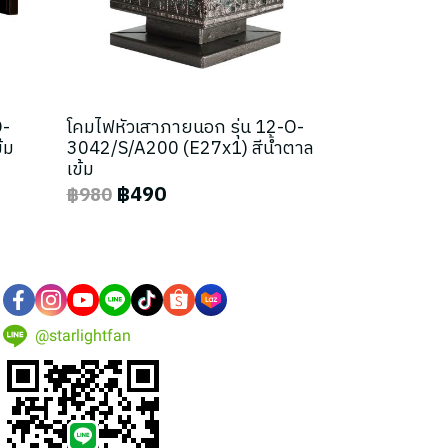
O-
โคมไฟหัวเสาภายนอก รุ่น 12-O-
้ม
3042/S/A200 (E27x1) สีน้ำตาล
เข้ม
฿490
฿980
@starlightfan