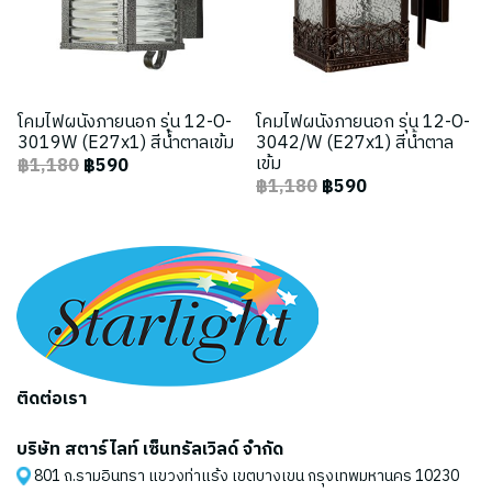
โคมไฟผนังภายนอก รุ่น 12-O-
โคมไฟผนังภายนอก รุ่น 12-O-
3019W (E27x1) สีน้ำตาลเข้ม
3042/W (E27x1) สีน้ำตาล
เข้ม
฿1,180
฿590
฿1,180
฿590
ติดต่อเรา
บริษัท สตาร์ไลท์ เซ็นทรัลเวิลด์ จำกัด
801 ถ.รามอินทรา แขวงท่าแร้ง เขตบางเขน กรุงเทพมหานคร 10230