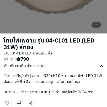
1/1
โคมไฟเพดาน รุ่น 04-CL01 LED (LED
31W) สีทอง
SKU : 04-CL01 LED
ขายแล้ว 0 ชิ้น
฿790
฿1,580
คำอธิบายสินค้าแบบย่อ
วัสดุ : เหล็ก/แก้ว | ขนาด : Ø30xH10 ซม. | หลอดไฟ : LED 31W
ปรับแสงไฟได้ 3 สี | ระบบควบคุม : รีโมตคอนโทรล
แบรนด์:
หมวดหมู่:
Starlight
สินค้าขายดี
,
โคมไฟ
,
โคมไฟเพดาน
แชร์