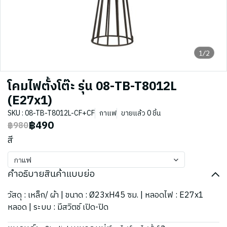
1/2
โคมไฟตั้งโต๊ะ รุ่น 08-TB-T8012L
(E27x1)
SKU : 08-TB-T8012L-CF+CF
กาแฟ
ขายแล้ว 0 ชิ้น
฿490
฿980
สี
กาแฟ
คำอธิบายสินค้าแบบย่อ
วัสดุ : เหล็ก/ ผ้า | ขนาด : Ø23xH45 ซม. | หลอดไฟ : E27x1
หลอด | ระบบ : มีสวิตช์ เปิด-ปิด