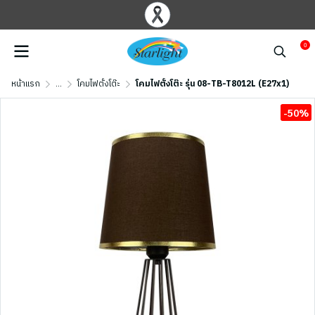
0
หน้าแรก
...
โคมไฟตั้งโต๊ะ
โคมไฟตั้งโต๊ะ รุ่น 08-TB-T8012L (E27x1)
-50%