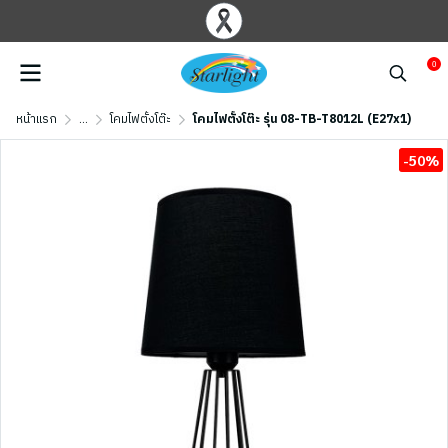
0
หน้าแรก
...
โคมไฟตั้งโต๊ะ
โคมไฟตั้งโต๊ะ รุ่น 08-TB-T8012L (E27x1)
-50%