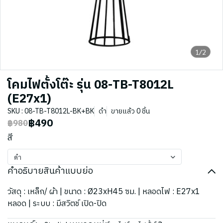
1/2
โคมไฟตั้งโต๊ะ รุ่น 08-TB-T8012L
(E27x1)
SKU : 08-TB-T8012L-BK+BK
ดำ
ขายแล้ว 0 ชิ้น
฿490
฿980
สี
ดำ
คำอธิบายสินค้าแบบย่อ
วัสดุ : เหล็ก/ ผ้า | ขนาด : Ø23xH45 ซม. | หลอดไฟ : E27x1
หลอด | ระบบ : มีสวิตช์ เปิด-ปิด