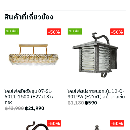
สินค้าที่เกี่ยวข้อง
-50%
-50%
สินค้าใหม่
สินค้าใหม่
โคมไฟคริสตัล รุ่น 07-SL-
โคมไฟผนังภายนอก รุ่น 12-O-
6011-1500 (E27x18) สี
3019W (E27x1) สีน้ำตาลเข้ม
ทอง
฿1,180
฿590
฿43,980
฿21,990
-50%
-50%