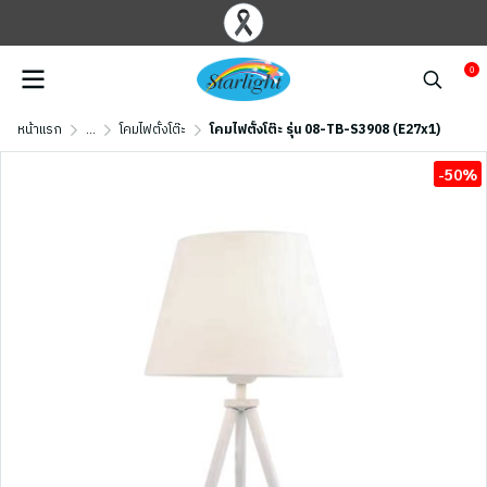
0
หน้าแรก
...
โคมไฟตั้งโต๊ะ
โคมไฟตั้งโต๊ะ รุ่น 08-TB-S3908 (E27x1)
-50%