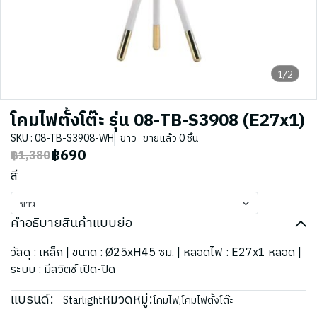
1/2
โคมไฟตั้งโต๊ะ รุ่น 08-TB-S3908 (E27x1)
SKU : 08-TB-S3908-WH
ขาว
ขายแล้ว 0 ชิ้น
฿690
฿1,380
สี
ขาว
คำอธิบายสินค้าแบบย่อ
วัสดุ : เหล็ก | ขนาด : Ø25xH45 ซม. | หลอดไฟ : E27x1 หลอด |
ระบบ : มีสวิตช์ เปิด-ปิด
แบรนด์:
หมวดหมู่:
Starlight
โคมไฟ
,
โคมไฟตั้งโต๊ะ