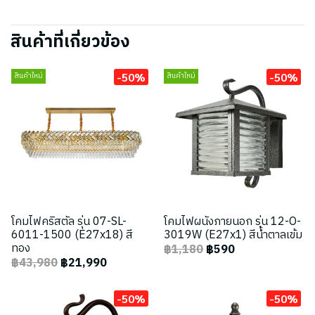
สินค้าที่เกี่ยวข้อง
-50%
-50%
สินค้าใหม่
สินค้าใหม่
โคมไฟคริสตัล รุ่น 07-SL-
โคมไฟผนังภายนอก รุ่น 12-O-
6011-1500 (E27x18) สี
3019W (E27x1) สีน้ำตาลเข้ม
ทอง
฿1,180
฿590
฿43,980
฿21,990
-50%
-50%