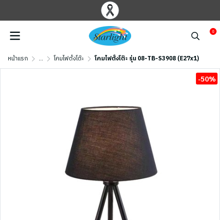
0
หน้าแรก
...
โคมไฟตั้งโต๊ะ
โคมไฟตั้งโต๊ะ รุ่น 08-TB-S3908 (E27x1)
-50%