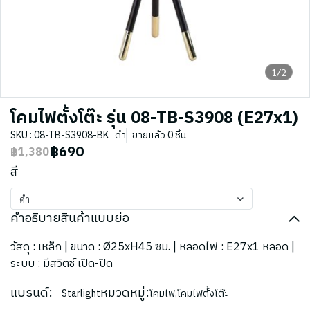
1/2
โคมไฟตั้งโต๊ะ รุ่น 08-TB-S3908 (E27x1)
SKU : 08-TB-S3908-BK
ดำ
ขายแล้ว 0 ชิ้น
฿690
฿1,380
สี
ดำ
คำอธิบายสินค้าแบบย่อ
วัสดุ : เหล็ก | ขนาด : Ø25xH45 ซม. | หลอดไฟ : E27x1 หลอด |
ระบบ : มีสวิตช์ เปิด-ปิด
แบรนด์:
หมวดหมู่:
Starlight
โคมไฟ
,
โคมไฟตั้งโต๊ะ