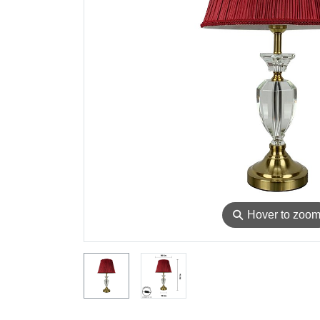
⚲
Hover to zoo