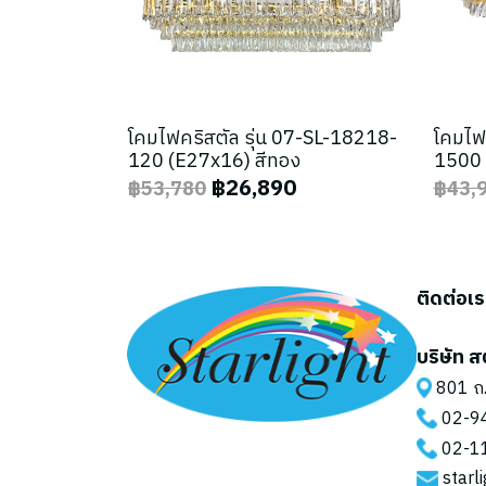
โคมไฟคริสตัล รุ่น 07-SL-18218-
โคมไฟ
120 (E27x16) สีทอง
1500 
฿26,890
฿53,780
฿43,
ติดต่อเ
บริษัท ส
801 ถ.
02-9
02-1
starl