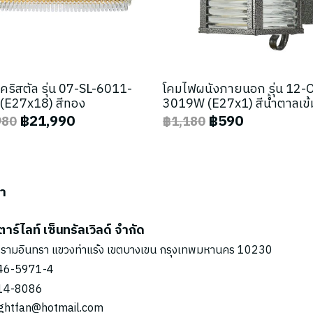
คริสตัล รุ่น 07-SL-6011-
โคมไฟผนังภายนอก รุ่น 12-
(E27x18) สีทอง
3019W (E27x1) สีน้ำตาลเข้
฿21,990
฿590
980
฿1,180
รา
ตาร์ไลท์ เซ็นทรัลเวิลด์ จำกัด
รามอินทรา แขวงท่าแร้ง เขตบางเขน กรุงเทพมหานคร 10230
46-5971
-4
14-8086
ightfan@hotmail.com