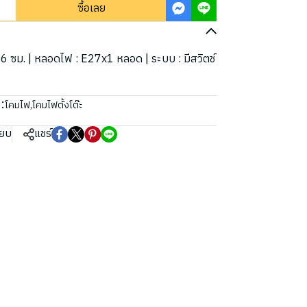
ซื้อเลย
56 ซม. | หลอดไฟ : E27x1 หลอด | ระบบ : มีสวิตช์
:
โคมไฟ
,
โคมไฟตั้งโต๊ะ
ียบ
แชร์