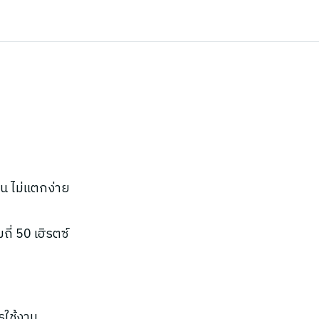
น ไม่แตกง่าย
ี่ 50 เฮิรตซ์
รใช้งาน