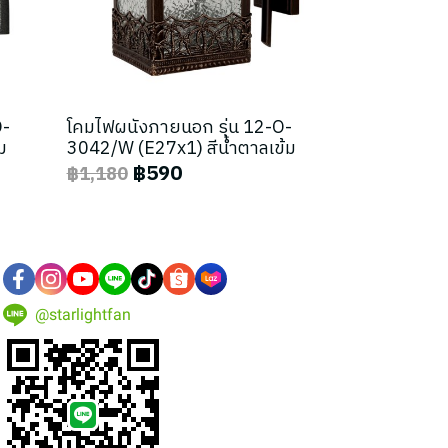
O-
โคมไฟผนังภายนอก รุ่น 12-O-
ม
3042/W (E27x1) สีน้ำตาลเข้ม
฿590
฿1,180
@starlightfan