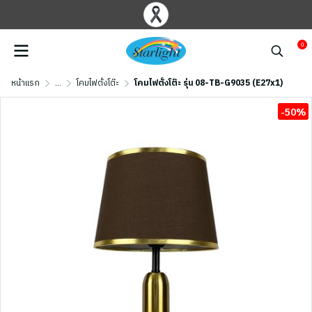
0
หน้าแรก
...
โคมไฟตั้งโต๊ะ
โคมไฟตั้งโต๊ะ รุ่น 08-TB-G9035 (E27x1)
-50%