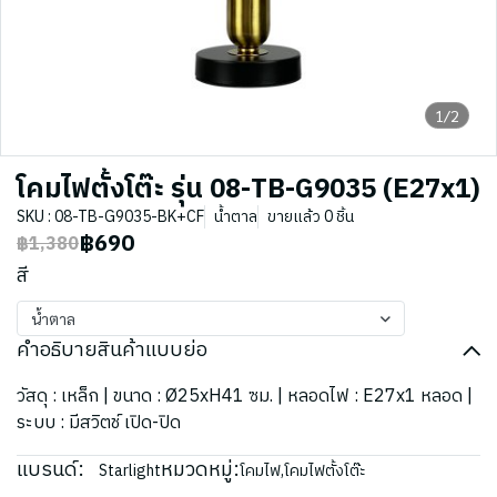
1/2
โคมไฟตั้งโต๊ะ รุ่น 08-TB-G9035 (E27x1)
SKU : 08-TB-G9035-BK+CF
น้ำตาล
ขายแล้ว 0 ชิ้น
฿690
฿1,380
สี
น้ำตาล
คำอธิบายสินค้าแบบย่อ
วัสดุ : เหล็ก | ขนาด : Ø25xH41 ซม. | หลอดไฟ : E27x1 หลอด |
ระบบ : มีสวิตช์ เปิด-ปิด
แบรนด์:
หมวดหมู่:
Starlight
โคมไฟ
,
โคมไฟตั้งโต๊ะ