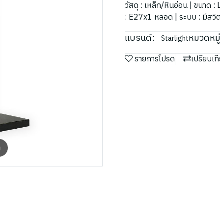
วัสดุ : เหล็ก/หินอ่อน | ขนา
: E27x1 หลอด | ระบบ : มีสวิตช
แบรนด์:
หมวดหมู่
Starlight
รายการโปรด
เปรียบเท
m