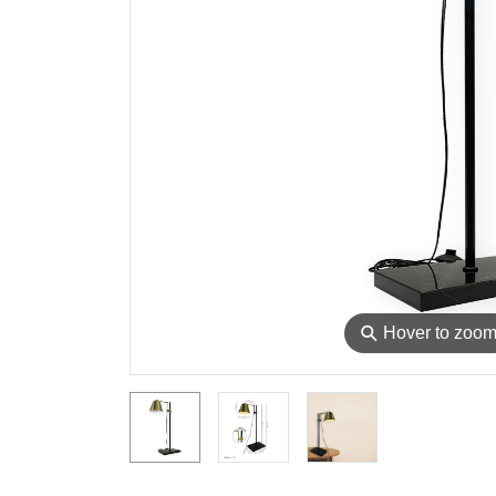
⚲
Hover to zoo