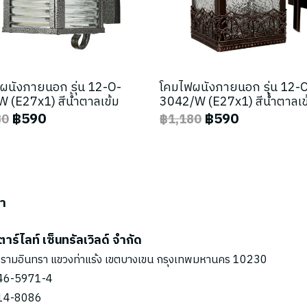
ผนังภายนอก รุ่น 12-O-
โคมไฟผนังภายนอก รุ่น 12-
 (E27x1) สีน้ำตาลเข้ม
3042/W (E27x1) สีน้ำตาลเข
฿590
฿590
80
฿1,180
รา
ตาร์ไลท์ เซ็นทรัลเวิลด์ จำกัด
รามอินทรา แขวงท่าแร้ง เขตบางเขน กรุงเทพมหานคร 10230
46-5971
-4
14-8086