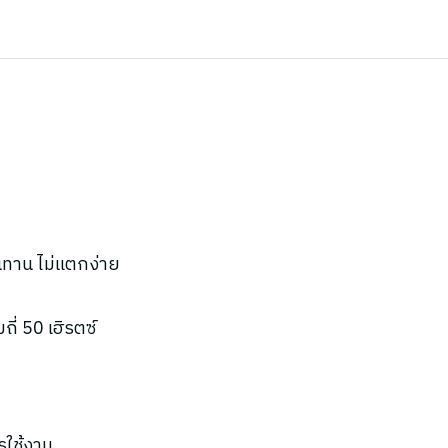
นทาน ไม่แตกง่าย
ี่ 50 เฮิรตซ์
รใช้งาน