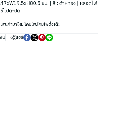
ด : L47xW19.5xH80.5 ซม. | สี : ดำ+ทอง | หลอดไฟ
์ เปิด-ปิด
:
สินค้ามาใหม่
,
โคมไฟ
,
โคมไฟตั้งโต๊ะ
ียบ
แชร์