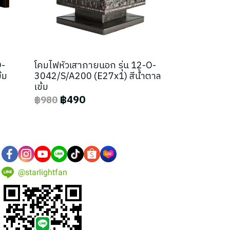
O-
โคมไฟหัวเสาภายนอก รุ่น 12-O-
้ม
3042/S/A200 (E27x1) สีน้ำตาล
เข้ม
฿490
฿980
@starlightfan