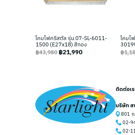
โคมไฟคริสตัล รุ่น 07-SL-6011-
โคมไฟ
1500 (E27x18) สีทอง
3019W
฿21,990
฿43,980
฿1,1
ติดต่อเ
บริษัท ส
801 ถ.
02-9
02-1