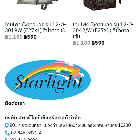
โคมไฟผนังภายนอก รุ่น 12-O-
โคมไฟผนังภายนอก รุ่น 12-O-
3019W (E27x1) สีน้ำตาลเข้ม
3042/W (E27x1) สีน้ำตาล
เข้ม
฿1,180
฿590
฿1,180
฿590
ติดต่อเรา
บริษัท สตาร์ไลท์ เซ็นทรัลเวิลด์ จำกัด
801 ถ.รามอินทรา แขวงท่าแร้ง เขตบางเขน กรุงเทพมหานคร 10230
02-946-5971
-4