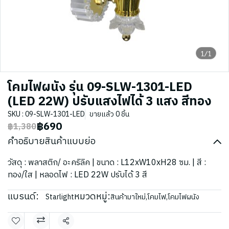
1/1
โคมไฟผนัง รุ่น 09-SLW-1301-LED
(LED 22W) ปรับแสงไฟได้ 3 แสง สีทอง
SKU : 09-SLW-1301-LED
ขายแล้ว 0 ชิ้น
฿690
฿1,380
คำอธิบายสินค้าแบบย่อ
วัสดุ : พลาสติก/ อะคริลิค | ขนาด : L12xW10xH28 ซม. | สี :
ทอง/ใส | หลอดไฟ : LED 22W ปรับได้ 3 สี
แบรนด์:
หมวดหมู่:
Starlight
สินค้ามาใหม่
,
โคมไฟ
,
โคมไฟผนัง
แชร์