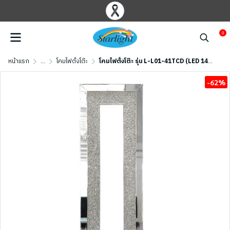
0
หน้าแรก
...
โคมไฟตั้งโต๊ะ
โคมไฟตั้งโต๊ะ รุ่น L-L01-41TCD (LED 14W) สีเงินเงา
-62%