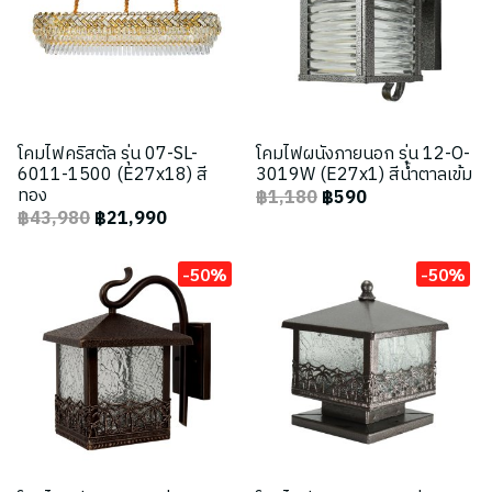
โคมไฟคริสตัล รุ่น 07-SL-
โคมไฟผนังภายนอก รุ่น 12-O-
6011-1500 (E27x18) สี
3019W (E27x1) สีน้ำตาลเข้ม
ทอง
฿1,180
฿590
฿43,980
฿21,990
-50%
-50%