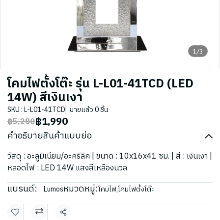
1/3
โคมไฟตั้งโต๊ะ รุ่น L-L01-41TCD (LED
14W) สีเงินเงา
SKU : L-L01-41TCD
ขายแล้ว 0 ชิ้น
฿1,990
฿5,280
คำอธิบายสินค้าแบบย่อ
วัสดุ : อะลูมิเนียม/อะคริลิค | ขนาด : 10x16x41 ซม. | สี : เงินเงา |
หลอดไฟ : LED 14W แสงสีเหลืองนวล
แบรนด์:
หมวดหมู่:
Lumos
โคมไฟ
,
โคมไฟตั้งโต๊ะ
แชร์