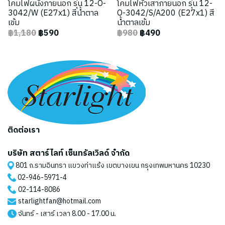
โคมไฟผนังภายนอก รุ่น 12-O-
โคมไฟหัวเสาภายนอก รุ่น 12-
3042/W (E27x1) สีน้ำตาล
O-3042/S/A200 (E27x1) สี
เข้ม
น้ำตาลเข้ม
฿1,180
฿590
฿980
฿490
ติดต่อเรา
บริษัท สตาร์ไลท์ เซ็นทรัลเวิลด์ จำกัด
801 ถ.รามอินทรา แขวงท่าแร้ง เขตบางเขน กรุงเทพมหานคร 10230
02-946-5971
-4
02-114-8086
starlightfan@hotmail.com
จันทร์ - เสาร์ เวลา 8.00 - 17.00 น.