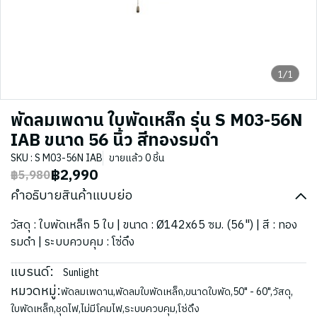
1/1
พัดลมเพดาน ใบพัดเหล็ก รุ่น S M03-56N
IAB ขนาด 56 นิ้ว สีทองรมดำ
SKU : S M03-56N IAB
ขายแล้ว 0 ชิ้น
฿2,990
฿5,980
คำอธิบายสินค้าแบบย่อ
วัสดุ : ใบพัดเหล็ก 5 ใบ | ขนาด : Ø142x65 ซม. (56") | สี : ทอง
รมดำ | ระบบควบคุม : โซ่ดึง
แบรนด์:
Sunlight
หมวดหมู่:
พัดลมเพดาน
,
พัดลมใบพัดเหล็ก
,
ขนาดใบพัด
,
50" - 60"
,
วัสดุ
,
ใบพัดเหล็ก
,
ชุดไฟ
,
ไม่มีโคมไฟ
,
ระบบควบคุม
,
โซ่ดึง