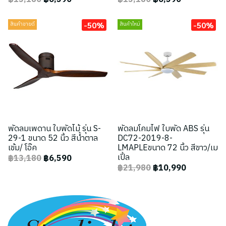
-50%
-50%
สินค้าขายดี
สินค้าใหม่
พัดลมเพดาน ใบพัดไม้ รุ่น S-
พัดลมโคมไฟ ใบพัด ABS รุ่น
29-1 ขนาด 52 นิ้ว สีน้ำตาล
DC72-2019-8-
เข้ม/ โอ๊ค
LMAPLEขนาด 72 นิ้ว สีขาว/เม
เปิ้ล
฿13,180
฿6,590
฿21,980
฿10,990