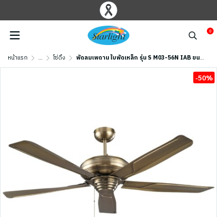
0
หน้าแรก
...
โซ่ดึง
พัดลมเพดาน ใบพัดเหล็ก รุ่น S M03-56N IAB ขนาด 56 นิ้ว สีทองรมดำ
-50%