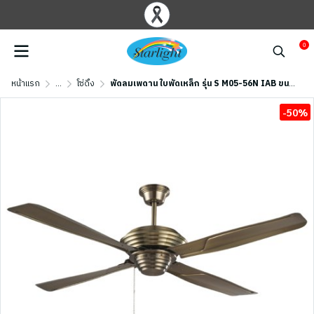
0
หน้าแรก
...
โซ่ดึง
พัดลมเพดาน ใบพัดเหล็ก รุ่น S M05-56N IAB ขนาด 56 นิ้ว สีทองรมดำ
-50%