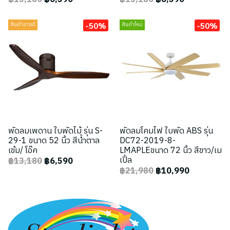
-50%
-50%
สินค้าขายดี
สินค้าใหม่
พัดลมเพดาน ใบพัดไม้ รุ่น S-
พัดลมโคมไฟ ใบพัด ABS รุ่น
29-1 ขนาด 52 นิ้ว สีน้ำตาล
DC72-2019-8-
เข้ม/ โอ๊ค
LMAPLEขนาด 72 นิ้ว สีขาว/เม
เปิ้ล
฿13,180
฿6,590
฿21,980
฿10,990