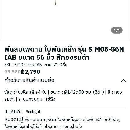
1/1
พัดลมเพดาน ใบพัดเหล็ก รุ่น S M05-56N
IAB ขนาด 56 นิ้ว สีทองรมดำ
SKU : S M05-56N IAB
ขายแล้ว 0 ชิ้น
฿2,790
฿5,580
คำอธิบายสินค้าแบบย่อ
วัสดุ : ใบพัดเหล็ก 4 ใบ | ขนาด : Ø142x50 ซม. (56") | สี : ทอง
รมดำ | ระบบควบคุม : โซ่ดึง
แบรนด์:
Sunlight
หมวดหมู่:
พัดลมเพดาน
,
พัดลมใบพัดเหล็ก
,
ขนาดใบพัด
,
50" - 60"
,
วัสดุ
,
ใบพัดเหล็ก
,
ชุดไฟ
,
ไม่มีโคมไฟ
,
ระบบควบคุม
,
โซ่ดึง