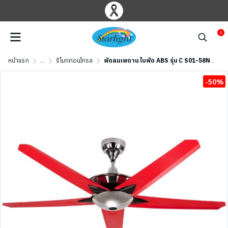
0
หน้าแรก
...
รีโมทคอนโทรล
พัดลมเพดาน ใบพัด ABS รุ่น C S01-58N ARD ขนาด 58 นิ้ว สีเงิน/ แดง
-50%