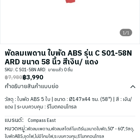
1/1
พัดลมเพดาน ใบพัด ABS รุ่น C S01-58N
ARD ขนาด 58 นิ้ว สีเงิน/ แดง
SKU : C S01-58N ARD
ขายแล้ว 0 ชิ้น
฿3,990
฿7,980
คำอธิบายสินค้าแบบย่อ
วัสดุ : ใบพัด ABS 5 ใบ | ขนาด : Ø147x44 ซม. (58") | สี : เงิน/
แดง | ระบบควบคุม : รีโมตคอนโทรล
แบรนด์:
Compass East
หมวดหมู่:
พัดลมเพดาน
,
พัดลมสไตล์โมเดิร์น
,
ขนาดใบพัด
,
50" - 60"
,
วัสดุ
,
ใบพัดABS
,
ชุดไฟ
,
ไม่มีโคมไฟ
,
ระบบควบคุม
,
รีโมทคอนโทรล