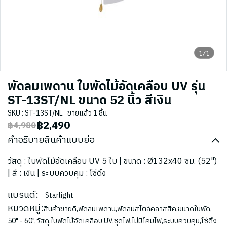
1/1
พัดลมเพดาน ใบพัดไม้อัดเคลือบ UV รุ่น
ST-13ST/NL ขนาด 52 นิ้ว สีเงิน
SKU : ST-13ST/NL
ขายแล้ว 1 ชิ้น
฿2,490
฿4,980
คำอธิบายสินค้าแบบย่อ
วัสดุ : ใบพัดไม้อัดเคลือบ UV 5 ใบ | ขนาด : Ø132x40 ซม. (52")
| สี : เงิน | ระบบควบคุม : โซ่ดึง
แบรนด์:
Starlight
หมวดหมู่:
สินค้าขายดี
,
พัดลมเพดาน
,
พัดลมสไตล์คลาสสิค
,
ขนาดใบพัด
,
50" - 60"
,
วัสดุ
,
ใบพัดไม้อัดเคลือบ UV
,
ชุดไฟ
,
ไม่มีโคมไฟ
,
ระบบควบคุม
,
โซ่ดึง