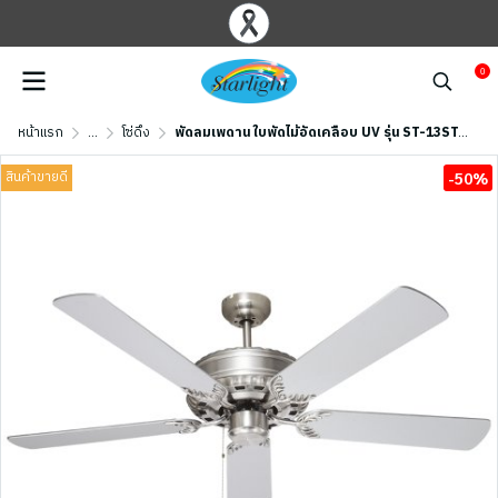
0
หน้าแรก
...
โซ่ดึง
พัดลมเพดาน ใบพัดไม้อัดเคลือบ UV รุ่น ST-13ST/NL ขนาด 52 นิ้ว สีเงิน
สินค้าขายดี
-50%