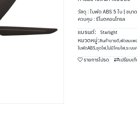
วัสดุ : ใบพัด ABS 5 ใบ | ขนา
ควบคุม : รีโมตคอนโทรล
แบรนด์:
Starlight
หมวดหมู่:
สินค้าขายดี
,
พัดลมเพ
ใบพัดABS
,
ชุดไฟ
,
ไม่มีโคมไฟ
,
ระบบค
รายการโปรด
เปรียบเท