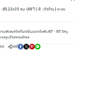
ด : Ø122x35 ซม. (48") | สี : ดำด้าน | ระบบ
ดาน
,
พัดลมสไตล์โมเดิร์น
,
ขนาดใบพัด
,
40" - 50"
,
วัสดุ
,
วบคุม
,
รีโมทคอนโทรล
ียบ
แชร์