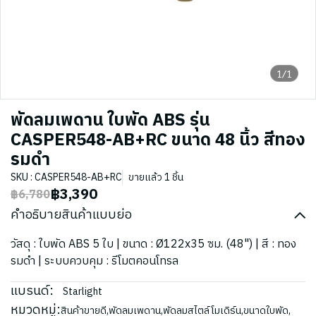
1/1
พัดลมเพดาน ใบพัด ABS รุ่น
CASPER548-AB+RC ขนาด 48 นิ้ว สีทอง
รมดำ
SKU : CASPER548-AB+RC
ขายแล้ว 1 ชิ้น
฿3,390
฿6,780
คำอธิบายสินค้าแบบย่อ
วัสดุ : ใบพัด ABS 5 ใบ | ขนาด : Ø122x35 ซม. (48") | สี : ทอง
รมดำ | ระบบควบคุม : รีโมตคอนโทรล
แบรนด์:
Starlight
หมวดหมู่:
สินค้าขายดี
,
พัดลมเพดาน
,
พัดลมสไตล์โมเดิร์น
,
ขนาดใบพัด
,