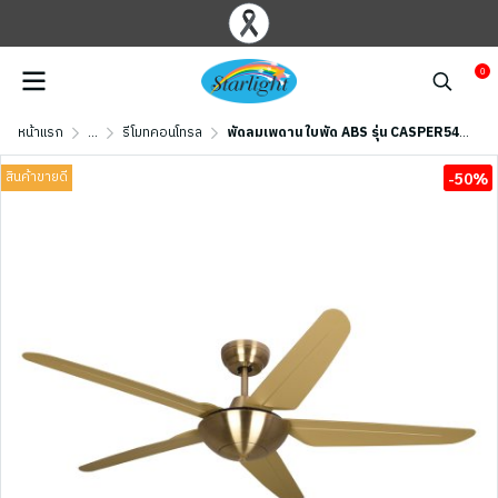
0
หน้าแรก
...
รีโมทคอนโทรล
พัดลมเพดาน ใบพัด ABS รุ่น CASPER548-AB+RC ขนาด 48 นิ้ว สีทองรมดำ
สินค้าขายดี
-50%