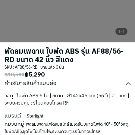
1/1
พัดลมเพดาน ใบพัด ABS รุ่น AF88/56-
RD ขนาด 42 นิ้ว สีแดง
SKU : AF88/56-RD
ขายแล้ว 0 ชิ้น
฿5,290
฿10,580
คำอธิบายสินค้าแบบย่อ
วัสดุ : ใบพัด ABS 5 ใบ | ขนาด : Ø142x45 cm (56") | สี : แดง |
ระบบควบคุม : รีโมตคอนโทรล RF
แบรนด์:
Starlight
หมวดหมู่:
พัดลมเพดาน
,
พัดลมสไตล์โมเดิร์น
,
ขนาดใบพัด
,
40" - 50"
,
วัสดุ
,
ใบพัดABS
,
ชุดไฟ
,
ไม่มีโคมไฟ
,
ระบบควบคุม
,
รีโมทคอนโทรล