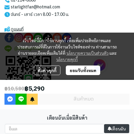
02-114-8086
starlightfan@hotmail.com
จันทร์ - เสาร์ เวลา 8.00 - 17.00 น.
ดูแผนที่
เว็บไซต์นี้มีการใช้งานคุกกี้ เพื่อเพิ่มประสิทธิภาพและ
ประสบการณ์ที่ดีในการใช้งานเว็บไซต์ของท่าน ท่านสามารถ
@starlightfan
อ่านรายละเอียดเพิ่มเติมได้ที่
นโยบายความเป็นส่วนตัว
และ
นโยบายคุกกี้
ตั้งค่าคุกกี้
ยอมรับทั้งหมด
฿5,290
฿10,580
สินค้าหมด
เตือนฉันเมื่อมีสินค้า
2023 © STARLIGHT CENTRAL WORLD CO., LTD
เตือนฉัน
Powered By
MakeWebEasy