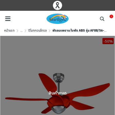
0
หน้าแรก
...
รีโมทคอนโทรล
พัดลมเพดาน ใบพัด ABS รุ่น AF88/56-RD ขนาด 42 นิ้ว สีแดง
-50%
สินค้าหมด