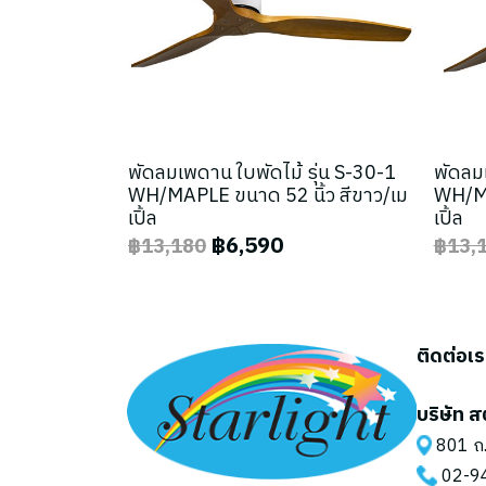
พัดลมเพดาน ใบพัดไม้ รุ่น S-30-1
พัดลมเ
WH/MAPLE ขนาด 52 นิ้ว สีขาว/เม
WH/MA
เปิ้ล
เปิ้ล
฿6,590
฿13,180
฿13,
ติดต่อเ
บริษัท ส
801 ถ.
02-9