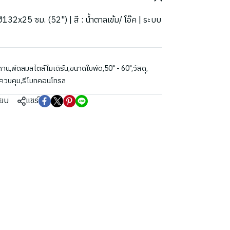
 Ø132x25 ซม. (52") | สี : น้ำตาลเข้ม/ โอ๊ค | ระบบ
ดาน
,
พัดลมสไตล์โมเดิร์น
,
ขนาดใบพัด
,
50" - 60"
,
วัสดุ
,
ควบคุม
,
รีโมทคอนโทรล
ียบ
แชร์