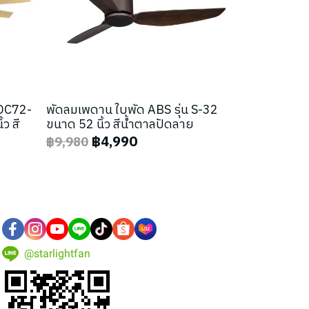
 DC72-
พัดลมเพดาน ใบพัด ABS รุ่น S-32
ว สี
ขนาด 52 นิ้ว สีน้ำตาลปัดลาย
฿4,990
฿9,980
@starlightfan