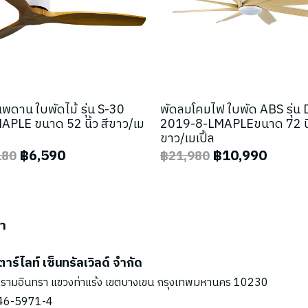
พดาน ใบพัดไม้ รุ่น S-30
พัดลมโคมไฟ ใบพัด ABS รุ่น
PLE ขนาด 52 นิ้ว สีขาว/เม
2019-8-LMAPLEขนาด 72 นิ้
ขาว/เมเปิ้ล
฿6,590
฿10,990
180
฿21,980
รา
ตาร์ไลท์ เซ็นทรัลเวิลด์ จำกัด
รามอินทรา แขวงท่าแร้ง เขตบางเขน กรุงเทพมหานคร 10230
46-5971
-4