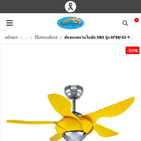
0
หน้าแรก
...
รีโมทคอนโทรล
พัดลมเพดาน ใบพัด ABS รุ่น AF88/42-YL ขนาด 42 นิ้ว สีเหลือง
-50%