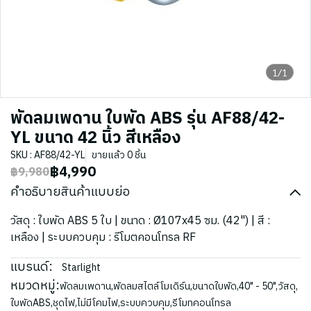
1/1
พัดลมเพดาน ใบพัด ABS รุ่น AF88/42-
YL ขนาด 42 นิ้ว สีเหลือง
SKU : AF88/42-YL
ขายแล้ว 0 ชิ้น
฿4,990
฿9,980
คำอธิบายสินค้าแบบย่อ
วัสดุ : ใบพัด ABS 5 ใบ | ขนาด : Ø107x45 ซม. (42") | สี :
เหลือง | ระบบควบคุม : รีโมตคอนโทรล RF
แบรนด์:
Starlight
หมวดหมู่:
พัดลมเพดาน
,
พัดลมสไตล์โมเดิร์น
,
ขนาดใบพัด
,
40" - 50"
,
วัสดุ
,
ใบพัดABS
,
ชุดไฟ
,
ไม่มีโคมไฟ
,
ระบบควบคุม
,
รีโมทคอนโทรล